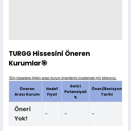
TURGG Hissesini Öneren
Kurumlar🎯
Tüm hisselere ilişkin aracı kurum önerilerini incelemek için tıklayınız.
Getiri
Öneren
Hedef
Öneri/Revizyon
Potansiyeli
Aracı Kurum
Fiyat
Tarihi
%
Öneri
-
-
-
Yok!