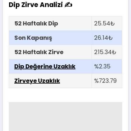
Dip Zirve Analizi ✍
52 Haftalık Dip
25.54₺
Son Kapanış
26.14₺
52 Haftalık Zirve
215.34₺
Dip Değerine Uzaklık
%2.35
Zirveye Uzaklık
%723.79