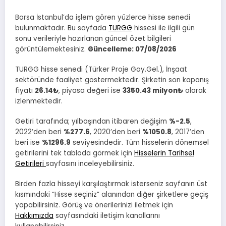
Borsa İstanbul’da işlem gören yüzlerce hisse senedi
bulunmaktadır. Bu sayfada
TURGG
hissesi ile ilgili gün
sonu verileriyle hazırlanan güncel özet bilgileri
görüntülemektesiniz.
Güncelleme:
07/08/2026
TURGG hisse senedi (Türker Proje Gay.Gel.), İnşaat
sektöründe faaliyet göstermektedir. Şirketin son kapanış
fiyatı
26.14₺
, piyasa değeri ise
3350.43 milyon₺
olarak
izlenmektedir.
Getiri tarafında; yılbaşından itibaren değişim
%-2.5
,
2022’den beri
%277.6
, 2020’den beri
%1050.8
, 2017’den
beri ise
%1296.9
seviyesindedir. Tüm hisselerin dönemsel
getirilerini tek tabloda görmek için
Hisselerin Tarihsel
Getirileri
sayfasını inceleyebilirsiniz.
Birden fazla hisseyi karşılaştırmak isterseniz sayfanın üst
kısmındaki “Hisse seçiniz” alanından diğer şirketlere geçiş
yapabilirsiniz. Görüş ve önerilerinizi iletmek için
Hakkımızda
sayfasındaki iletişim kanallarını