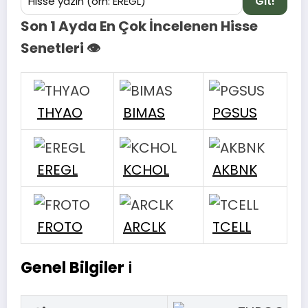
Git!
Son 1 Ayda En Çok İncelenen Hisse
Senetleri 👁
THYAO
BIMAS
PGSUS
EREGL
KCHOL
AKBNK
FROTO
ARCLK
TCELL
Genel Bilgiler ℹ