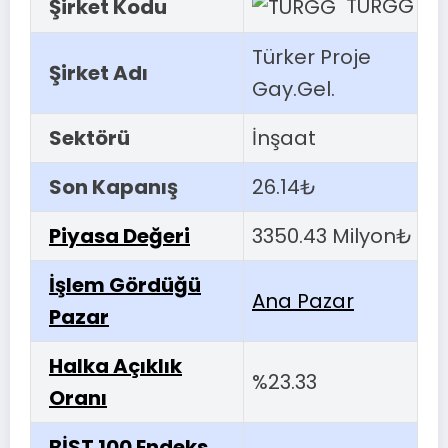
TURGG
Şirket Kodu
Türker Proje
Şirket Adı
Gay.Gel.
Sektörü
İnşaat
Son Kapanış
26.14₺
Piyasa Değeri
3350.43 Milyon₺
İşlem Gördüğü
Ana Pazar
Pazar
Halka Açıklık
%23.33
Oranı
BİST 100 Endeks