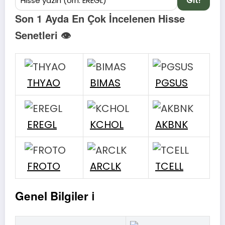
Git!
Son 1 Ayda En Çok İncelenen Hisse
Senetleri 👁
THYAO
BIMAS
PGSUS
EREGL
KCHOL
AKBNK
FROTO
ARCLK
TCELL
Genel Bilgiler ℹ