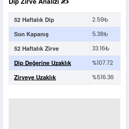
Dip Zirve Analizi ✍
52 Haftalık Dip
2.59₺
Son Kapanış
5.38₺
52 Haftalık Zirve
33.16₺
Dip Değerine Uzaklık
%107.72
Zirveye Uzaklık
%516.36