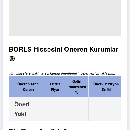
BORLS Hissesini Öneren Kurumlar
🎯
Tüm hisselere ilişkin aracı kurum önerilerini incelemek için tıklayınız.
Getiri
Öneren Aracı
Hedef
Öneri/Revizyon
Potansiyeli
Kurum
Fiyat
Tarihi
%
Öneri
-
-
-
Yok!