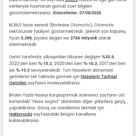
verileriyle hazırlanan güncel özet bilgileri
Güncelleme:
07/08/2026
görüntülemektesiniz.
BORLS hisse senedi (Borlease Otomotiv), Otomotiv
sektöründe faaliyet göstermektedir. Şirketin son kapanış
5.38₺
3766 milyon₺
fiyatı
, piyasa değeri ise
olarak
izlenmektedir.
%35.9
Getiri tarafında; yılbaşından itibaren değişim
,
%-10.3
%-10.3
2022’den beri
, 2020’den beri
, 2017’den beri
%-10.3
ise
seviyesindedir. Tüm hisselerin dönemsel
getirilerini tek tabloda görmek için
Hisselerin Tarihsel
Getirileri
sayfasını inceleyebilirsiniz.
Birden fazla hisseyi karşılaştırmak isterseniz sayfanın üst
kısmındaki “Hisse seçiniz” alanından diğer şirketlere geçiş
yapabilirsiniz. Görüş ve önerilerinizi iletmek için
Hakkımızda
sayfasındaki iletişim kanallarını
kullanabilirsiniz.