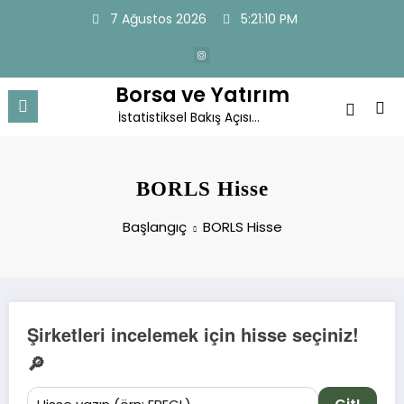
İçeriğe
7 Ağustos 2026
5:21:11 PM
atla
Borsa ve Yatırım
İstatistiksel Bakış Açısı…
BORLS Hisse
Başlangıç
BORLS Hisse
Şirketleri incelemek için hisse seçiniz!
🔎