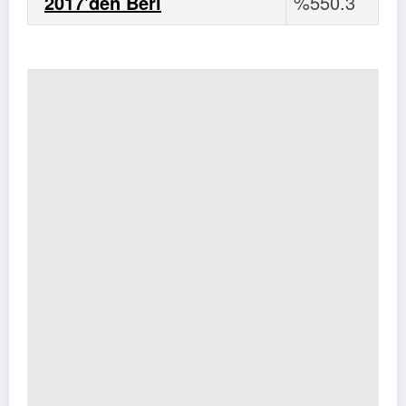
2017'den Beri
%550.3