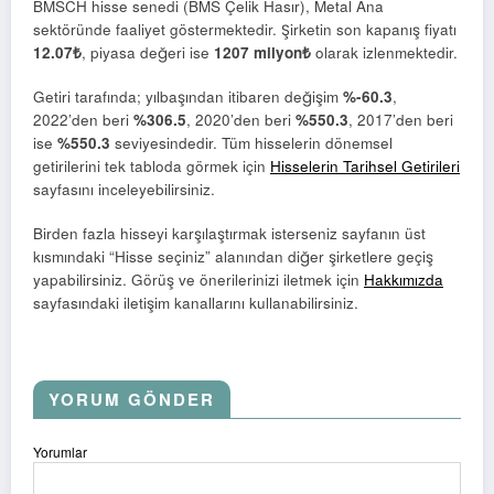
BMSCH hisse senedi (BMS Çelik Hasır), Metal Ana
sektöründe faaliyet göstermektedir. Şirketin son kapanış fiyatı
12.07₺
, piyasa değeri ise
1207 milyon₺
olarak izlenmektedir.
Getiri tarafında; yılbaşından itibaren değişim
%-60.3
,
2022’den beri
%306.5
, 2020’den beri
%550.3
, 2017’den beri
ise
%550.3
seviyesindedir. Tüm hisselerin dönemsel
getirilerini tek tabloda görmek için
Hisselerin Tarihsel Getirileri
sayfasını inceleyebilirsiniz.
Birden fazla hisseyi karşılaştırmak isterseniz sayfanın üst
kısmındaki “Hisse seçiniz” alanından diğer şirketlere geçiş
yapabilirsiniz. Görüş ve önerilerinizi iletmek için
Hakkımızda
sayfasındaki iletişim kanallarını kullanabilirsiniz.
YORUM GÖNDER
Yorumlar