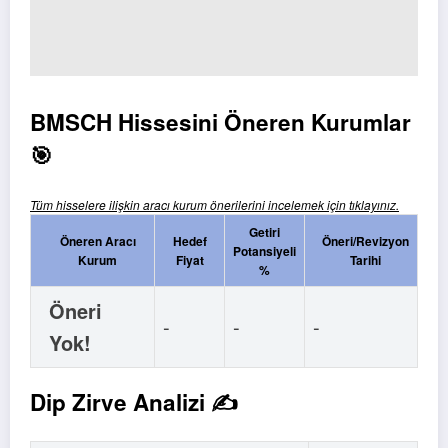
BMSCH Hissesini Öneren Kurumlar
🎯
Tüm hisselere ilişkin aracı kurum önerilerini incelemek için tıklayınız.
Getiri
Öneren Aracı
Hedef
Öneri/Revizyon
Potansiyeli
Kurum
Fiyat
Tarihi
%
Öneri
-
-
-
Yok!
Dip Zirve Analizi ✍