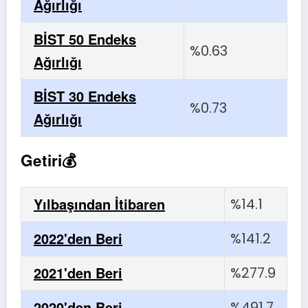
Ağırlığı
BİST 50 Endeks
%0.63
Ağırlığı
BİST 30 Endeks
%0.73
Ağırlığı
Getiri💰
Yılbaşından İtibaren
%14.1
2022'den Beri
%141.2
2021'den Beri
%277.9
2020'den Beri
%491.7