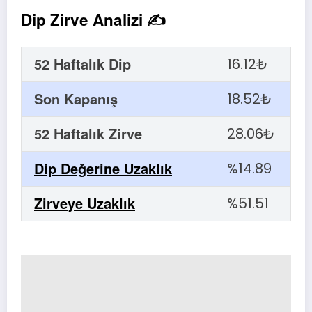
Dip Zirve Analizi ✍
52 Haftalık Dip
16.12₺
Son Kapanış
18.52₺
52 Haftalık Zirve
28.06₺
Dip Değerine Uzaklık
%14.89
Zirveye Uzaklık
%51.51