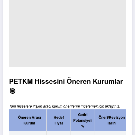
PETKM Hissesini Öneren Kurumlar
🎯
Tüm hisselere ilişkin aracı kurum önerilerini incelemek için tıklayınız.
Getiri
Öneren Aracı
Hedef
Öneri/Revizyon
Potansiyeli
Kurum
Fiyat
Tarihi
%