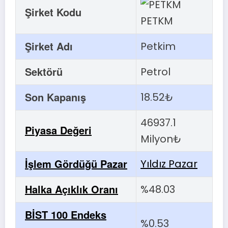
Şirket Kodu
PETKM
Şirket Adı
Petkim
Sektörü
Petrol
Son Kapanış
18.52₺
46937.1
Piyasa Değeri
Milyon₺
İşlem Gördüğü Pazar
Yıldız Pazar
Halka Açıklık Oranı
%48.03
BİST 100 Endeks
%0.53