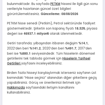
bulunmaktadır. Bu sayfada
PETKM
hissesi ile ilgili gün sonu
verileriyle hazırlanan güncel özet bilgileri
Güncelleme:
08/08/2026
görüntülemektesiniz.
PETKM hisse senedi (Petkim), Petrol sektöründe faaliyet
18.52₺
göstermektedir. Şirketin son kapanış fiyatı
, piyasa
46937.1 milyon₺
değeri ise
olarak izlenmektedir.
%14.1
Getiri tarafında; yılbaşından itibaren değişim
,
%141.2
%491.7
2022’den beri
, 2020’den beri
, 2017’den
%880.1
beri ise
seviyesindedir. Tüm hisselerin dönemsel
getirilerini tek tabloda görmek için
Hisselerin Tarihsel
Getirileri
sayfasını inceleyebilirsiniz.
Birden fazla hisseyi karşılaştırmak isterseniz sayfanın üst
kısmındaki “Hisse seçiniz” alanından diğer şirketlere geçiş
yapabilirsiniz. Görüş ve önerilerinizi iletmek için
Hakkımızda
sayfasındaki iletişim kanallarını
kullanabilirsiniz.