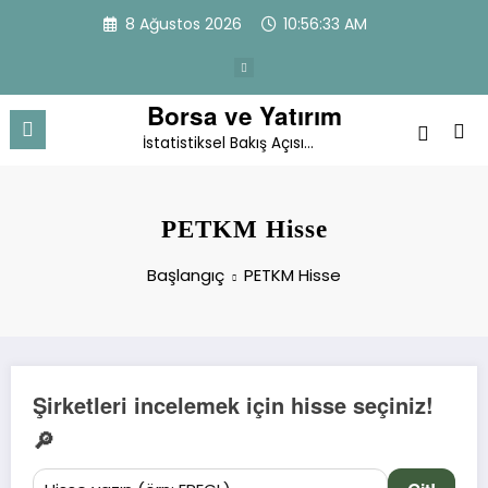
İçeriğe
8 Ağustos 2026
10:56:34 AM
atla
Borsa ve Yatırım
İstatistiksel Bakış Açısı…
PETKM Hisse
Başlangıç
PETKM Hisse
Şirketleri incelemek için hisse seçiniz!
🔎