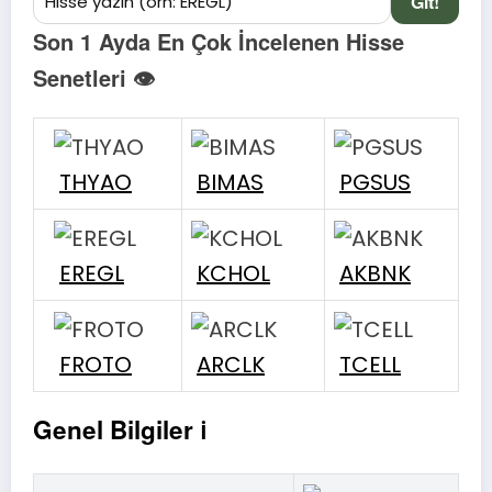
Git!
Son 1 Ayda En Çok İncelenen Hisse
Senetleri 👁
THYAO
BIMAS
PGSUS
EREGL
KCHOL
AKBNK
FROTO
ARCLK
TCELL
Genel Bilgiler ℹ