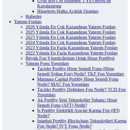
Ucuz BIST30 Hisseleri: 1 Yıl Öncesi ile
Karşılaştırma
Hisselerin Halka Açıklık Oranları
Haberler
Yatırım Fonları
2026 Yılında En Çok Kazandıran Yatırım Fonları
2025 Yılında En Çok Kazandıran Yatırım Fonları
2025 Yılında En Çok Kazandıran Yatırım Fonları
2024 Yılında En Çok Kazandıran Yatırım Fonları
2023 Yılında En Fazla Kazandıran Yatırım Fonları
2022 Yılında En Fazla Kazandıran Yatırım Fonları
Büyük Fon Yöneticilerinin Ortak Hisse Portföyü
Yatırım Fonu Yorumları
Tacirler Portföy Hisse Senedi Fonu (Hisse
Senedi Yoğun Fon) Nedir? TKF Fon Yorumları
Marmara Capital Portföy Hisse Senedi Fonu
Nedir? MAC Fon Yorumları
Tacirler Portföy Değişken Fon Nedir? TCD Fon
Yorumları
Ak Portföy Yeni Teknolojiler Yabancı Hisse
Senedi Fonu (AFT) Nedir?
İş Portföy Elektrikli Araçlar Karma Fon (IPJ)
Nedir?
İstanbul Portföy Blockchain Teknolojileri Karma
Fon Nedir? IVY Fonu Nedir?