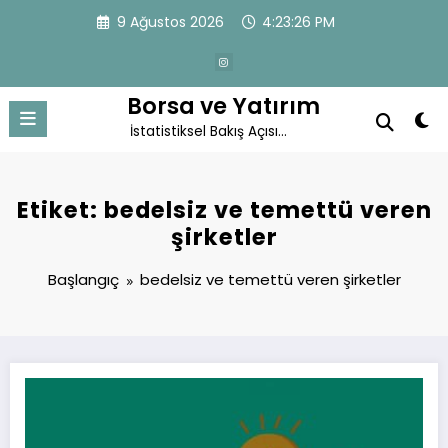
İçeriğe
9 Ağustos 2026
4:23:26 PM
atla
Borsa ve Yatırım
İstatistiksel Bakış Açısı…
Etiket: bedelsiz ve temettü veren
şirketler
Başlangıç
bedelsiz ve temettü veren şirketler